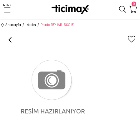
0
MENU
Anasayfa
Kadın
Prada 15Y 1AB-5SO 51