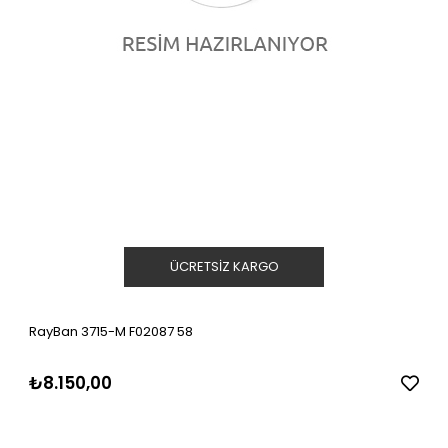
ÜCRETSIZ KARGO
RayBan 3715-M F02087 58
₺8.150,00