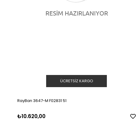
ÜCRETSIZ KARGO
RayBan 3647-M F02831 51
₺10.620,00