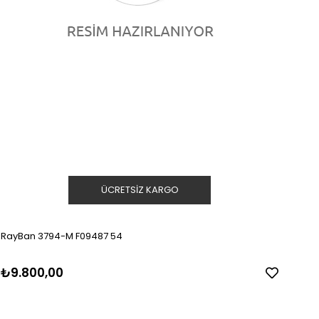
ÜCRETSIZ KARGO
RayBan 3794-M F09487 54
₺9.800,00