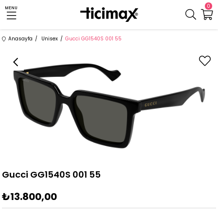
0
MENU
Anasayfa
Unisex
Gucci GG1540S 001 55
Gucci GG1540S 001 55
₺13.800,00